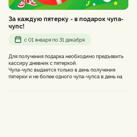
При продаже не совмещается со скидками
.
При использовании не совмещается с акциями,
кроме скидки "Самовывоз 10% и скидки 20% в
За каждую пятерку - в подарок чупа-
день рождения.
чупс!
Правила приобретения и использования
Подарочных сертификатов.
с 01 января по 31 декабря
Для получения подарка необходимо предъявить
кассиру дневник с пятеркой.
Чупа-чупс выдается только в день получения
пятерки и не более одного чупа-чупса в день на
одного ребенка.