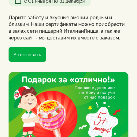
с 01 января по 31 декабря
Дарите заботу и вкусные эмоции родным и
близким. Наши сертификаты можно приобрести
в залах сети пиццерий ИталианПицца, а так же
через сайт - мы доставим их вместе с заказом.
Сертификатом можно воспользоваться при
заказе в зале в любом филиале сети пиццерий
Участвовать
ИталианПицца или при заказе доставки,
проговорив номер сертификата оператору колл-
центра.
- Действует на доставку, на заказы навынос и в
зале
- Можно использовать на все меню
- Можно оплатить 100% заказа
- В 1 заказе можно применить только 1
сертификат
- Воспользоваться можно только 1 раз
- При использовании не всей суммы сертификата,
оставшаяся часть сгорает