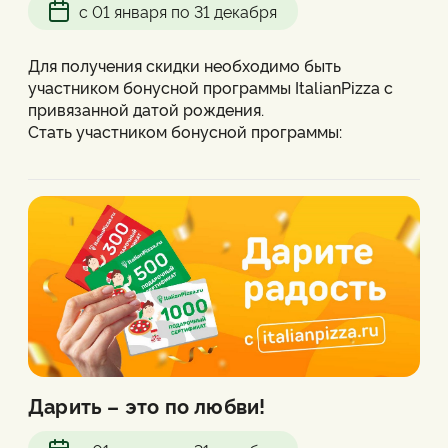
с 01 января по 31 декабря
Для получения скидки необходимо быть
участником бонусной программы ItalianPizza с
привязанной датой рождения.
Стать участником бонусной программы:
- Пройти регистрацию в любой пиццерии или
через колл-центр
- Сделать заказ на сайте на номер именинника,
указав имя и дату рождения.
Скидка применяется к заказу, оплаченному и
полученному в День рождения, а также за 3 дня
до и 3 дня после него.
Действует на все меню (кроме акционных блюд,
сетов, наборов, комбо, и блюд из меню бизнес-
ланча).
Скидка не совмещается с другими акциями,
Дарить – это по любви!
бонусами.