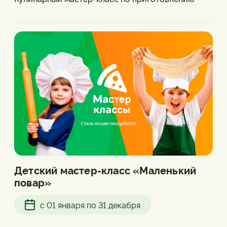
пиццы с нашим любимым Шеф-поваром;
Праздничная атмосфера с воздушными
шариками;
И, конечно, каждому шарик вкусного
мороженного!
Продолжительность: до 1,5 часов
Стоимость праздника от 5000 рублей
Праздники проводим по адресу Шадринск,
Свердлова, 87
Праздник рассчитан на 10 человек.
Количество участников может быть изменено.
Подробные условия узнавайте в пиццерии или по
телефону 8 (966) 708 06 54
Детский мастер-класс «Маленький
повар»
с 01 января по 31 декабря